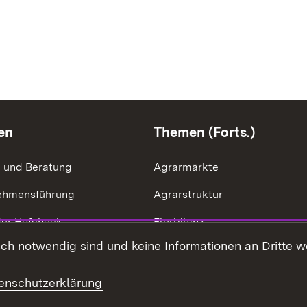
en
Themen (Forts.)
g und Beratung
Agrarmärkte
ehmensführung
Agrarstruktur
der Hofcheck
Flurbilanz
h notwendig sind und keine Informationen an Dritte wei
ik der Betriebszweige
Kulturlandschaft
effizienz
LEV
enschutzerklärung
ng & Ausgleichsleistungen
Ernährung