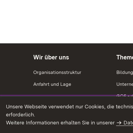
Wir über uns
Them
Organisationsstruktur
Bildun
Anfahrt und Lage
Untern
GQS - 
Unsere Webseite verwendet nur Cookies, die technisc
Ökonom
erforderlich.
Energie
Weitere Informationen erhalten Sie in unserer
Dat
Förderu