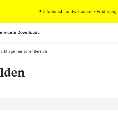
Extern:
Infodienst Landwirtschaft - Ernährung
ervice & Downloads
arktlage Tierischer Bereich
lden