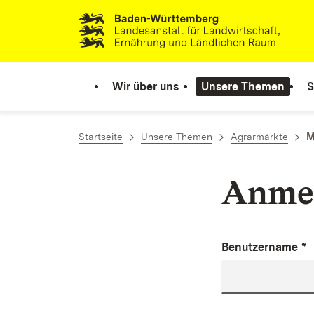
Zum Inhalt springen
Link zur Startseite
Wir über uns
Unsere Themen
S
Startseite
Unsere Themen
Agrarmärkte
M
Anme
Benutzername
*