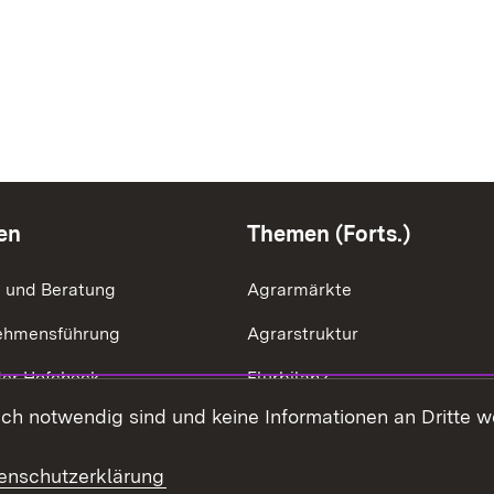
en
Themen (Forts.)
g und Beratung
Agrarmärkte
ehmensführung
Agrarstruktur
der Hofcheck
Flurbilanz
h notwendig sind und keine Informationen an Dritte wei
ik der Betriebszweige
Kulturlandschaft
effizienz
LEV
enschutzerklärung