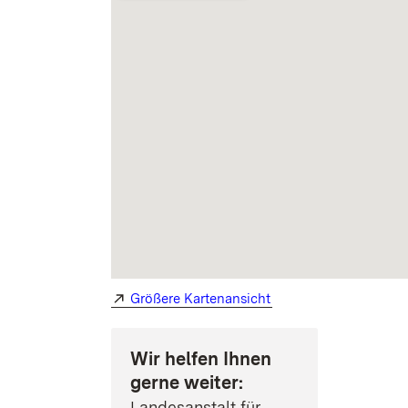
Extern:
(Öffnet in neuem Fens
Größere Kartenansicht
Wir helfen Ihnen
gerne weiter:
Landesanstalt für