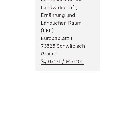
Landwirtschaft,
Ernährung und
Ländlichen Raum
(LEL)
Europaplatz 1
73525 Schwäbisch
Gmünd
Telefon:
(Öffnet in neuem F
07171 / 917-100