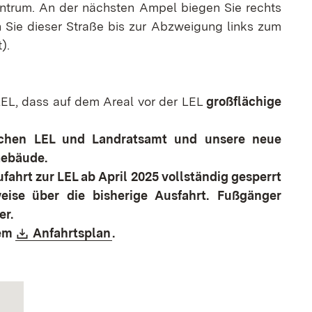
trum. An der nächsten Ampel biegen Sie rechts
n Sie dieser Straße bis zur Abzweigung links zum
).
 LEL, dass auf dem Areal vor der LEL
großflächige
schen LEL und Landratsamt und unsere neue
Gebäude.
ufahrt zur LEL ab April 2025 vollständig gesperrt
eise über die bisherige Ausfahrt.
Fußgänger
er.
Download:
(Öffnet in neuem Fenster)
dem
Anfahrtsplan
.