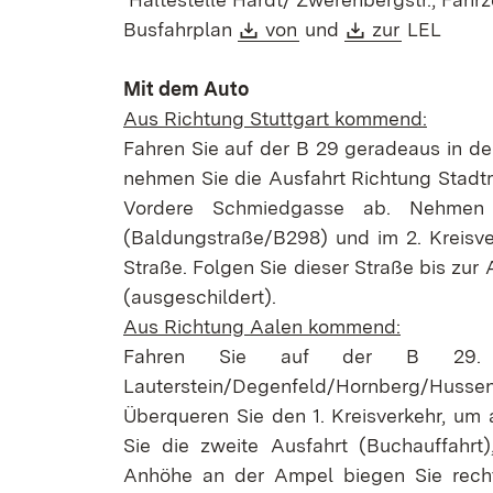
Download:
(Öffnet in neuem Fens
Download:
(Öffnet in
Busfahrplan
von
und
zur
LEL
Mit dem Auto
Aus Richtung Stuttgart kommend:
Fahren Sie auf der B 29 geradeaus in d
nehmen Sie die Ausfahrt Richtung Stadtm
Vordere Schmiedgasse ab. Nehmen S
(Baldungstraße/B298) und im 2. Kreisver
Straße. Folgen Sie dieser Straße bis zu
(ausgeschildert).
Aus Richtung Aalen kommend:
Fahren Sie auf der B 29. 
Lauterstein/Degenfeld/Hornberg/Hus
Überqueren Sie den 1. Kreisverkehr, um 
Sie die zweite Ausfahrt (Buchauffahrt
Anhöhe an der Ampel biegen Sie recht