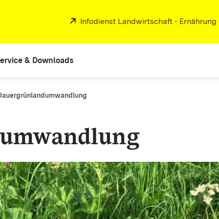
Extern:
Infodienst Landwirtschaft - Ernährung
ervice & Downloads
Dauergrünlandumwandlung
dumwandlung