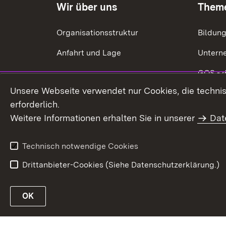
Wir über uns
Them
Organisationsstruktur
Bildun
Anfahrt und Lage
Untern
GQS - 
Unsere Webseite verwendet nur Cookies, die technisc
Ökonom
erforderlich.
Energie
Weitere Informationen erhalten Sie in unserer
Dat
Förderu
Technisch notwendige Cookies
Drittanbieter-Cookies (Siehe Datenschutzerklärung.)
In
OK