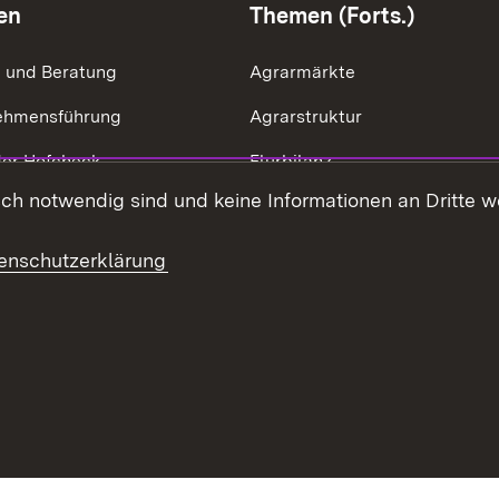
en
Themen (Forts.)
g und Beratung
Agrarmärkte
ehmensführung
Agrarstruktur
der Hofcheck
Flurbilanz
h notwendig sind und keine Informationen an Dritte wei
ik der Betriebszweige
Kulturlandschaft
effizienz
LEV
enschutzerklärung
ng & Ausgleichsleistungen
Ernährung
haltsübersicht
Kontakt
Datenschutz
Erklärung zur Barrie