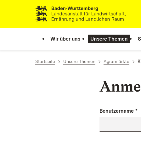
Zum Inhalt springen
Link zur Startseite
Wir über uns
Unsere Themen
S
Startseite
Unsere Themen
Agrarmärkte
K
Anme
Benutzername
*