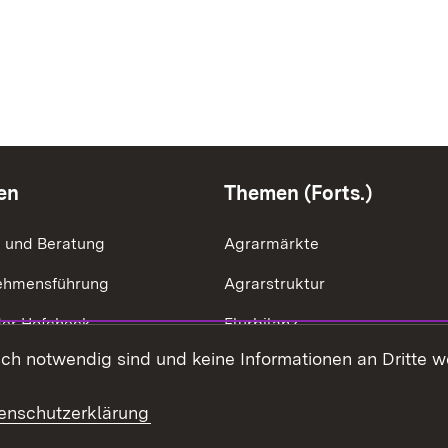
en
Themen (Forts.)
g und Beratung
Agrarmärkte
ehmensführung
Agrarstruktur
der Hofcheck
Flurbilanz
h notwendig sind und keine Informationen an Dritte wei
ik der Betriebszweige
Kulturlandschaft
effizienz
LEV
enschutzerklärung
ng & Ausgleichsleistungen
Ernährung