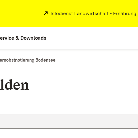
Extern:
Infodienst Landwirtschaft - Ernährung
ervice & Downloads
ernobstnotierung Bodensee
lden