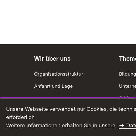
Wir über uns
Them
Organisationsstruktur
Bildun
Anfahrt und Lage
Untern
GQS - 
Unsere Webseite verwendet nur Cookies, die technisc
Ökonom
erforderlich.
Energie
Weitere Informationen erhalten Sie in unserer
Dat
Förderu