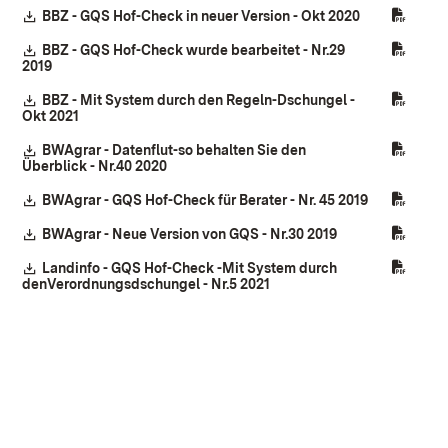
Download:
BBZ - GQS Hof-Check in neuer Version - Okt 2020
(Öffnet in ne
Download:
BBZ - GQS Hof-Check wurde bearbeitet - Nr.29
2019
(Öffnet in neuem Fenster)
Download:
BBZ - Mit System durch den Regeln-Dschungel -
Okt 2021
(Öffnet in neuem Fenster)
Download:
BWAgrar - Datenflut-so behalten Sie den
Überblick - Nr.40 2020
(Öffnet in neuem Fenster)
Download:
BWAgrar - GQS Hof-Check für Berater - Nr. 45 2019
(Öffnet in n
Download:
BWAgrar - Neue Version von GQS - Nr.30 2019
(Öffnet in neuem
Download:
Landinfo - GQS Hof-Check -Mit System durch
denVerordnungsdschungel - Nr.5 2021
(Öffnet in neuem Fenster)