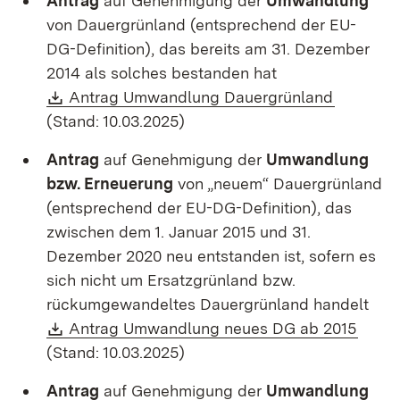
Antrag
auf Genehmigung der
Umwandlung
von Dauergrünland (entsprechend der EU-
DG-Definition), das bereits am 31. Dezember
2014 als solches bestanden hat
Download:
(Öffnet 
Antrag Umwandlung Dauergrünland
(Stand: 10.03.2025)
Antrag
auf Genehmigung der
Umwandlung
bzw. Erneuerung
von „neuem“ Dauergrünland
(entsprechend der EU-DG-Definition), das
zwischen dem 1. Januar 2015 und 31.
Dezember 2020 neu entstanden ist, sofern es
sich nicht um Ersatzgrünland bzw.
rückumgewandeltes Dauergrünland handelt
Download:
(Öffn
Antrag Umwandlung neues DG ab 2015
(Stand: 10.03.2025)
Antrag
auf Genehmigung der
Umwandlung