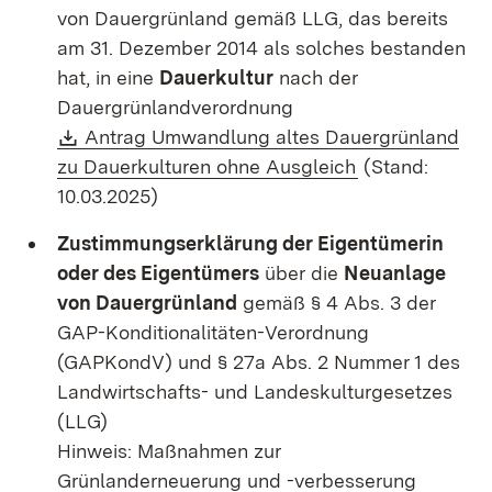
von Dauergrünland gemäß LLG, das bereits
am 31. Dezember 2014 als solches bestanden
hat, in eine
Dauerkultur
nach der
Dauergrünlandverordnung
Download:
Antrag Umwandlung altes Dauergrünland
(Öffnet in neu
zu Dauerkulturen ohne Ausgleich
(Stand:
10.03.2025)
Zustimmungserklärung der Eigentümerin
oder des Eigentümers
über die
Neuanlage
von Dauergrünland
gemäß § 4 Abs. 3 der
GAP-Konditionalitäten-Verordnung
(GAPKondV) und § 27a Abs. 2 Nummer 1 des
Landwirtschafts- und Landeskulturgesetzes
(LLG)
Hinweis: Maßnahmen zur
Grünlanderneuerung und -verbesserung