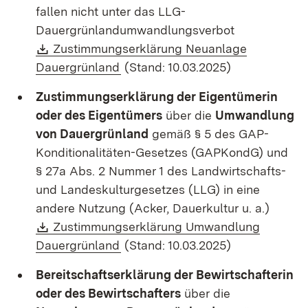
fallen nicht unter das LLG-
Dauergrünlandumwandlungsverbot
Download:
Zustimmungserklärung Neuanlage
(Öffnet in neuem Fenster)
Dauergrünland
(Stand: 10.03.2025)
Zustimmungserklärung der Eigentümerin
oder des Eigentümers
über die
Umwandlung
von Dauergrünland
gemäß § 5 des GAP-
Konditionalitäten-Gesetzes (GAPKondG) und
§ 27a Abs. 2 Nummer 1 des Landwirtschafts-
und Landeskulturgesetzes (LLG) in eine
andere Nutzung (Acker, Dauerkultur u. a.)
Download:
Zustimmungserklärung Umwandlung
(Öffnet in neuem Fenster)
Dauergrünland
(Stand: 10.03.2025)
Bereitschaftserklärung der Bewirtschafterin
oder des Bewirtschafters
über die