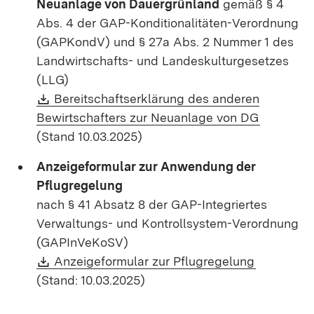
Neuanlage von Dauergrünland
gemäß § 4
Abs. 4 der GAP-Konditionalitäten-Verordnung
(GAPKondV) und § 27a Abs. 2 Nummer 1 des
Landwirtschafts- und Landeskulturgesetzes
(LLG)
Download:
Bereitschaftserklärung des anderen
(Öffnet i
Bewirtschafters zur Neuanlage von DG
(Stand 10.03.2025)
Anzeigeformular zur Anwendung der
Pflugregelung
nach § 41 Absatz 8 der GAP-Integriertes
Verwaltungs- und Kontrollsystem-Verordnung
(GAPInVeKoSV)
Download:
(Öffnet in
Anzeigeformular zur Pflugregelung
(Stand: 10.03.2025)