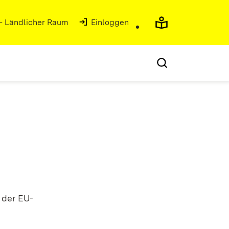
 - Ländlicher Raum
(Öffnet in neuem Fenster)
Einloggen
 der EU-