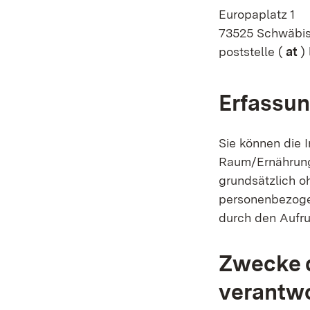
Europaplatz 1
73525 Schwäbi
poststelle (
at
) 
Erfassun
Sie können die I
Raum/Ernährungs
grundsätzlich o
personenbezoge
durch den Aufru
Zwecke d
verantwo