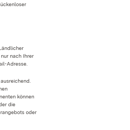
lückenloser
Ländlicher
nur nach Ihrer
ail-Adresse.
 ausreichend.
nen
nnenten können
der die
erangebots oder