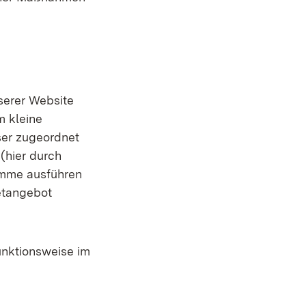
serer Website
m kleine
ser zugeordnet
(hier durch
amme ausführen
netangebot
unktionsweise im