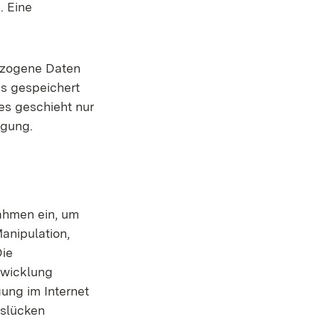
. Eine
ezogene Daten
us gespeichert
es geschieht nur
igung.
ahmen ein, um
anipulation,
Die
twicklung
gung im Internet
tslücken