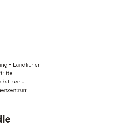
ung - Ländlicher
ritte
ndet keine
chenzentrum
die