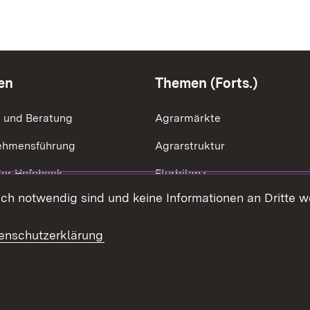
en
Themen (Forts.)
g und Beratung
Agrarmärkte
ehmensführung
Agrarstruktur
der Hofcheck
Flurbilanz
h notwendig sind und keine Informationen an Dritte wei
ik der Betriebszweige
Kulturlandschaft
effizienz
LEV
enschutzerklärung
ng & Ausgleichsleistungen
Ernährung