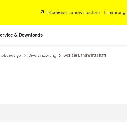
Extern:
Infodienst Landwirtschaft - Ernährung
ervice & Downloads
riebszweige
Diversifizierung
Soziale Landwirtschaft