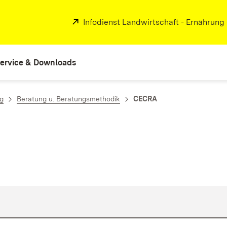
Extern:
Infodienst Landwirtschaft - Ernährung
ervice & Downloads
ng
Beratung u. Beratungsmethodik
CECRA