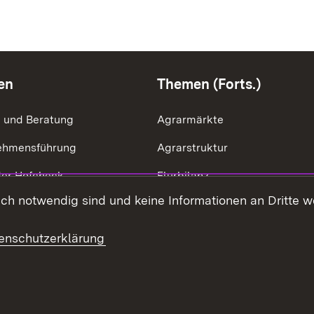
en
Themen (Forts.)
g und Beratung
Agrarmärkte
ehmensführung
Agrarstruktur
der Hofcheck
Flurbilanz
h notwendig sind und keine Informationen an Dritte wei
ik der Betriebszweige
Kulturlandschaft
effizienz
LEV
enschutzerklärung
ng & Ausgleichsleistungen
Ernährung