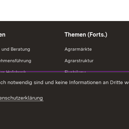
en
Themen (Forts.)
g und Beratung
Agrarmärkte
ehmensführung
Agrarstruktur
der Hofcheck
Flurbilanz
h notwendig sind und keine Informationen an Dritte wei
ik der Betriebszweige
Kulturlandschaft
effizienz
LEV
enschutzerklärung
ng & Ausgleichsleistungen
Ernährung