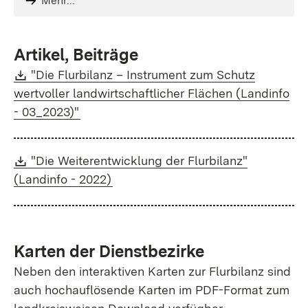
Mehr...
Artikel, Beiträge
Download:
"Die Flurbilanz – Instrument zum Schutz
wertvoller landwirtschaftlicher Flächen (Landinfo
(Öffnet in neuem Fenster)
- 03_2023)"
Download:
"Die Weiterentwicklung der Flurbilanz"
(Öffnet in neuem Fenster)
(Landinfo - 2022)
Karten der Dienstbezirke
Neben den interaktiven Karten zur Flurbilanz sind
auch hochauflösende Karten im PDF-Format zum