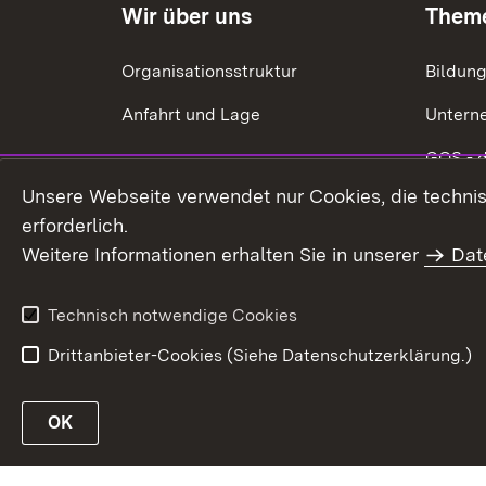
Wir über uns
Them
Organisationsstruktur
Bildun
Anfahrt und Lage
Untern
GQS - 
Unsere Webseite verwendet nur Cookies, die technisc
Ökonom
erforderlich.
Energie
Weitere Informationen erhalten Sie in unserer
Dat
Förderu
Technisch notwendige Cookies
Drittanbieter-Cookies (Siehe Datenschutzerklärung.)
In
OK