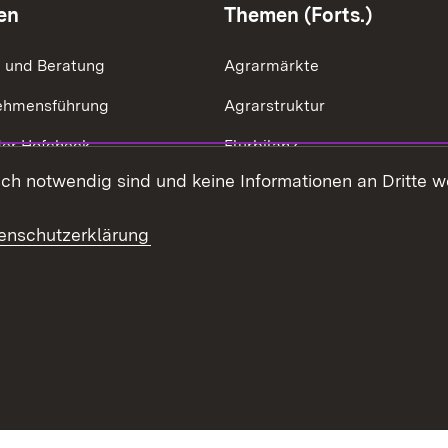
en
Themen (Forts.)
g und Beratung
Agrarmärkte
ehmensführung
Agrarstruktur
der Hofcheck
Flurbilanz
h notwendig sind und keine Informationen an Dritte wei
ik der Betriebszweige
Kulturlandschaft
effizienz
LEV
enschutzerklärung
ng & Ausgleichsleistungen
Ernährung
haltsübersicht
Kontakt
Datenschutz
Erklärung zur Barrie