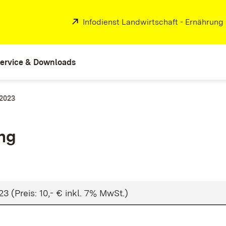
Extern:
Infodienst Landwirtschaft - Ernährung
ervice & Downloads
 2023
ng