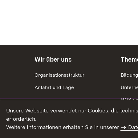
Wir über uns
Them
Organisationsstruktur
Bildun
Anfahrt und Lage
Untern
GQS - 
Unsere Webseite verwendet nur Cookies, die technisc
Ökonom
erforderlich.
Energie
Weitere Informationen erhalten Sie in unserer
Dat
Förderu