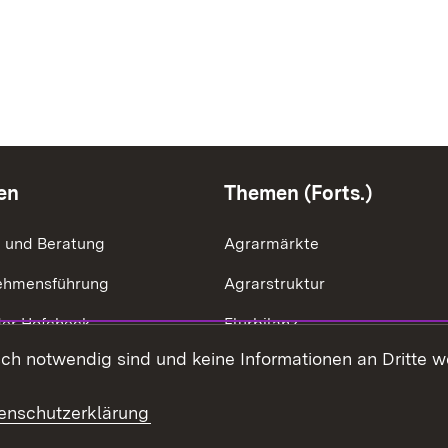
en
Themen (Forts.)
g und Beratung
Agrarmärkte
ehmensführung
Agrarstruktur
der Hofcheck
Flurbilanz
h notwendig sind und keine Informationen an Dritte wei
ik der Betriebszweige
Kulturlandschaft
effizienz
LEV
enschutzerklärung
ng & Ausgleichsleistungen
Ernährung