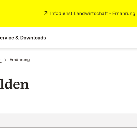
Extern:
Infodienst Landwirtschaft - Ernährung
ervice & Downloads
n
Ernährung
lden