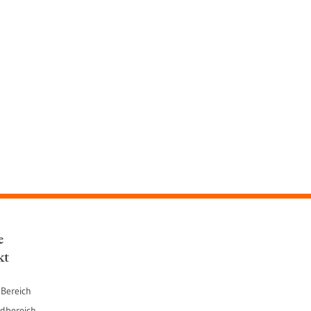
e
kt
 Bereich
dbereich